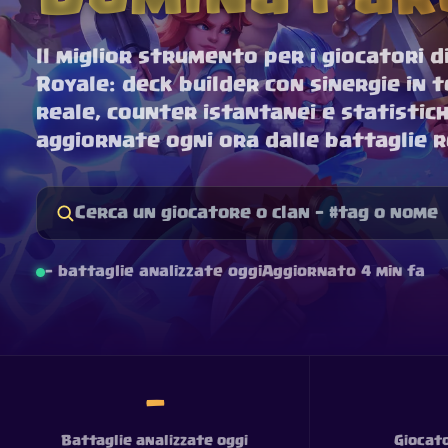
Il miglior strumento per i giocatori d
Royale: deck builder con sinergie in 
reale, counter istantanei e statistic
aggiornate ogni ora dalle battaglie r
—
battaglie analizzate oggi
Aggiornato 4 min fa
—
Battaglie analizzate oggi
Giocato