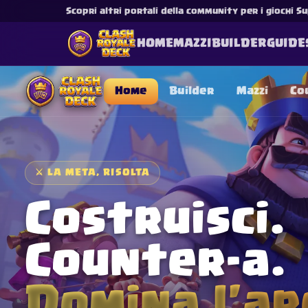
Scopri altri portali della community per i giochi Su
HOME
MAZZI
BUILDER
GUIDE
Home
Builder
Mazzi
Co
⚔
LA META, RISOLTA
This content is not af
is not responsible for
Costruisci.
Counter-a.
Domina l'ar