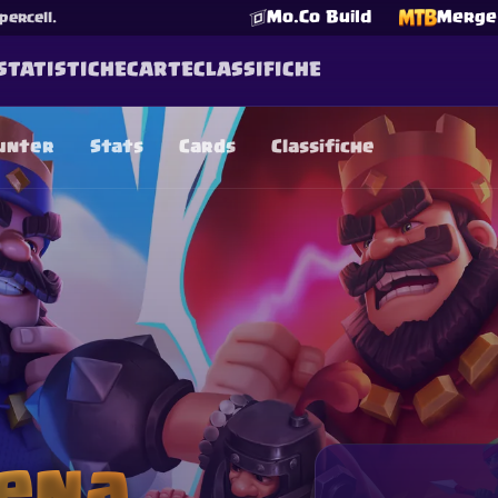
Mo.Co Build
Merge 
percell.
STATISTICHE
CARTE
CLASSIFICHE
unter
Stats
Cards
Classifiche
☕
Offrimi un Caffè
Unisciti a Discord
Decks
Deck Builder
Cards
Counters
Leaderboards
Guide
FAQ
About
Contact
Privacy
Terms
Preferenze cookie
©
2026
ClashRoyaleDeck.com
.
Tutti i Diritti Riservati
.
filiated with, endorsed, sponsored, or specifically approved by 
 it. For more information see
Supercell's Fan Content Policy
. Se
additional details.
ena.