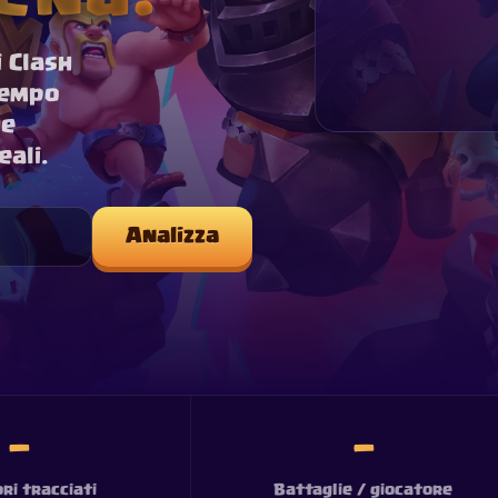
i Clash
tempo
he
eali.
Analizza
—
—
ri tracciati
Battaglie / giocatore