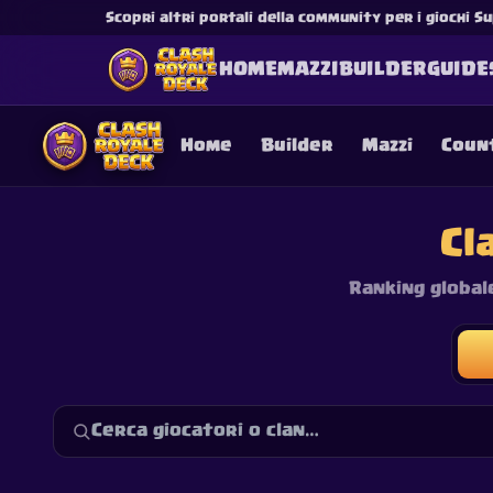
Scopri altri portali della community per i giochi Su
HOME
MAZZI
BUILDER
GUIDE
Home
Builder
Mazzi
Coun
Cl
Ranking globale
This content is not af
is not responsible for