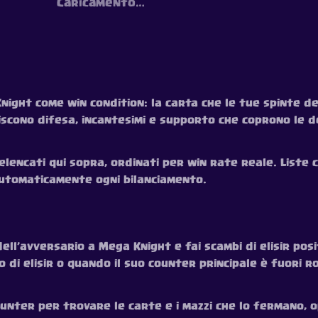
Caricamento…
ight come win condition: la carta che le tue spinte 
niscono difesa, incantesimi e supporto che coprono le 
lencati qui sopra, ordinati per win rate reale. Liste ca
 automaticamente ogni bilanciamento.
ell’avversario a Mega Knight e fai scambi di elisir posit
i elisir o quando il suo counter principale è fuori ro
nter per trovare le carte e i mazzi che lo fermano, 