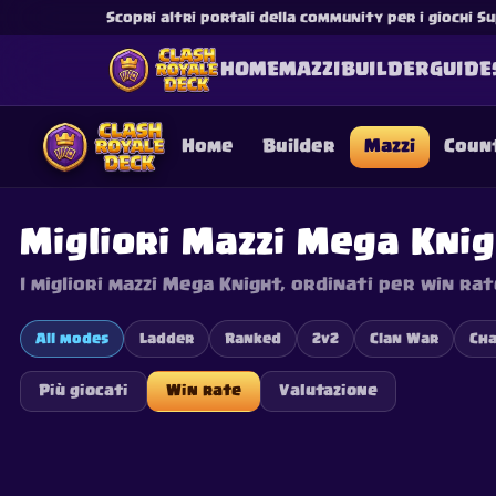
Scopri altri portali della community per i giochi Su
HOME
MAZZI
BUILDER
GUIDE
Home
Builder
Mazzi
Coun
Migliori Mazzi Mega Kni
I migliori mazzi Mega Knight, ordinati per win rate
This content is not af
is not responsible for
All modes
Ladder
Ranked
2v2
Clan War
Cha
Più giocati
Win rate
Valutazione