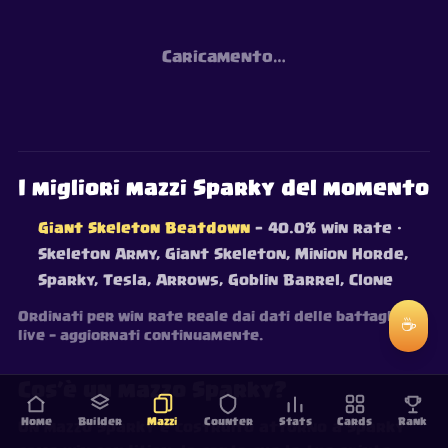
Caricamento…
I migliori mazzi Sparky del momento
Giant Skeleton Beatdown
— 40.0% win rate
·
Skeleton Army, Giant Skeleton, Minion Horde,
Sparky, Tesla, Arrows, Goblin Barrel, Clone
Ordinati per win rate reale dai dati delle battaglie
☕
live — aggiornati continuamente.
Cos’è un mazzo Sparky?
Home
Builder
Mazzi
Counter
Stats
Cards
Rank
Un mazzo Sparky è costruito attorno a Sparky