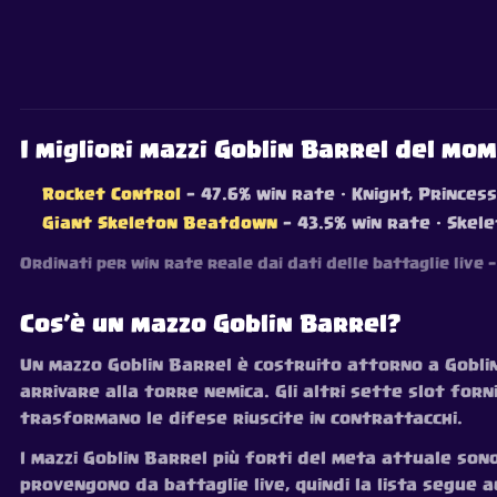
I migliori mazzi Goblin Barrel del mo
Rocket Control
— 47.6% win rate
· Knight, Princess
Giant Skeleton Beatdown
— 43.5% win rate
· Skele
Ordinati per win rate reale dai dati delle battaglie live
Cos’è un mazzo Goblin Barrel?
Un mazzo Goblin Barrel è costruito attorno a Gobli
arrivare alla torre nemica. Gli altri sette slot for
trasformano le difese riuscite in contrattacchi.
I mazzi Goblin Barrel più forti del meta attuale sono
provengono da battaglie live, quindi la lista segue