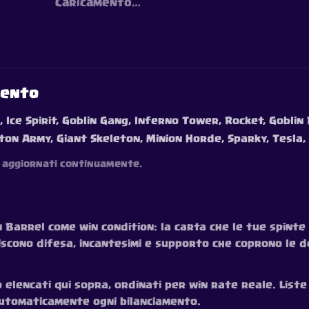
Caricamento…
mento
, Ice Spirit, Goblin Gang, Inferno Tower, Rocket, Goblin
ton Army, Giant Skeleton, Minion Horde, Sparky, Tesla,
 — aggiornati continuamente.
n Barrel come win condition: la carta che le tue spin
niscono difesa, incantesimi e supporto che coprono le d
 elencati qui sopra, ordinati per win rate reale. Liste c
 automaticamente ogni bilanciamento.