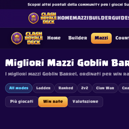
Scopri altri portali della community per i giochi Su
HOME
MAZZI
BUILDER
GUIDE
Home
Builder
Mazzi
Coun
Migliori Mazzi Goblin Ba
I migliori mazzi Goblin Barrel, ordinati per win ra
This content is not af
is not responsible for
All modes
Ladder
Ranked
2v2
Clan War
Cha
Più giocati
Win rate
Valutazione