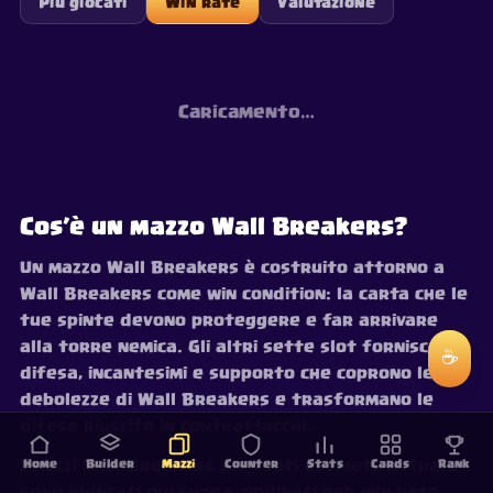
Più giocati
Win rate
Valutazione
Caricamento…
Cos’è un mazzo Wall Breakers?
Un mazzo Wall Breakers è costruito attorno a
Wall Breakers come win condition: la carta che le
tue spinte devono proteggere e far arrivare
alla torre nemica. Gli altri sette slot forniscono
☕
difesa, incantesimi e supporto che coprono le
debolezze di Wall Breakers e trasformano le
difese riuscite in contrattacchi.
I mazzi Wall Breakers più forti del meta attuale
Home
Builder
Mazzi
Counter
Stats
Cards
Rank