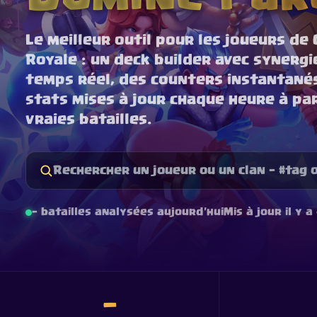
Le meilleur outil pour les joueurs de 
Royale : un deck builder avec synergi
temps réel, des counters instantané
stats mises à jour chaque heure à pa
vraies batailles.
—
batailles analysées aujourd'hui
Mis à jour il y a
—