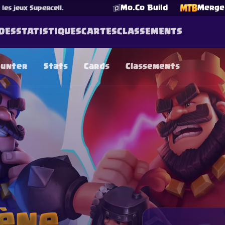
Mo.Co Build
Merge 
es jeux Supercell.
DES
STATISTIQUES
CARTES
CLASSEMENTS
ounter
Stats
Cards
Classements
☕
Offrez-moi un Café
Rejoindre Discord
Decks
Deck Builder
Cards
Counters
Leaderboards
Guide
FAQ
About
Contact
Privacy
Terms
Préférences cookies
©
2026
ClashRoyaleDeck.com
.
Tous Droits Réservés
.
filiated with, endorsed, sponsored, or specifically approved by 
 it. For more information see
Supercell's Fan Content Policy
. Se
additional details.
ène.