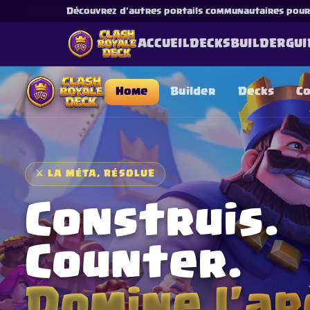
Découvrez d'autres portails communautaires pour l
ACCUEIL
DECKS
BUILDER
GUI
Home
Builder
Decks
C
⚔
LA MÉTA, RÉSOLUE
This content is not af
is not responsible for
Construis.
Counter.
Domine l'ar