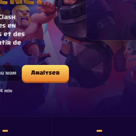
Clash
es en
s et des
rtir de
Analyser
 4 min
—
—