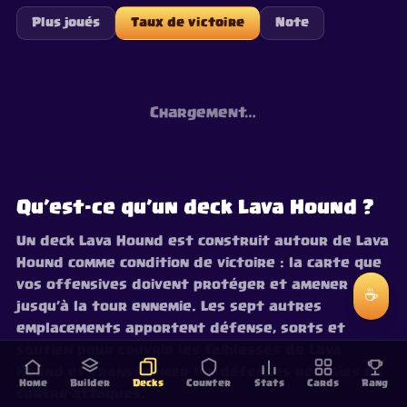
Plus joués
Taux de victoire
Note
Chargement…
Qu’est-ce qu’un deck Lava Hound ?
Un deck Lava Hound est construit autour de Lava
Hound comme condition de victoire : la carte que
vos offensives doivent protéger et amener
☕
jusqu’à la tour ennemie. Les sept autres
emplacements apportent défense, sorts et
soutien pour couvrir les faiblesses de Lava
Hound et transformer les défenses réussies en
Home
Builder
Decks
Counter
Stats
Cards
Rang
contre-attaques.