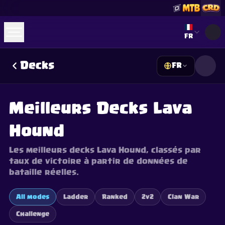
Select lan
FR
Decks
FR
☕
Offrez-moi un Café
Rejoindre Discord
Decks
Deck Builder
Cards
Counters
Leaderboards
Guides
Meilleurs Decks Lava
FAQ
About
Contact
Privacy
Terms
Préférences cookies
©
2026
ClashRoyaleDeck.com
.
Tous Droits Réservés
.
Hound
This content is not affiliated with, endorsed, sponsored, or
specifically approved by Supercell and Supercell is not
responsible for it. For more information see
Supercell's Fan
Les meilleurs decks Lava Hound, classés par
Content Policy
. See our
Privacy Policy
for additional details.
taux de victoire à partir de données de
bataille réelles.
All modes
Ladder
Ranked
2v2
Clan War
Challenge