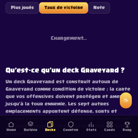
Plus joués
Taux de victoire
Note
Chargement…
Qu’est-ce qu’un deck Graveyard ?
Un deck Graveyard est construit autour de
Graveyard comme condition de victoire : la carte
que vos offensives doivent protéger et amener
☕
jusqu’à la tour ennemie. Les sept autres
emplacements apportent défense, sorts et
soutien pour couvrir les faiblesses de Graveyard
et transformer les défenses réussies en contre-
Home
Builder
Decks
Counter
Stats
Cards
Rang
attaques.