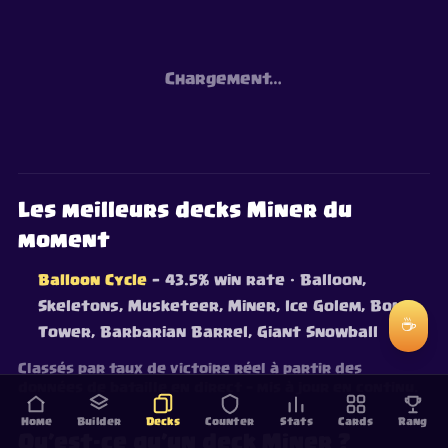
Chargement…
Les meilleurs decks Miner du
moment
Balloon Cycle
— 43.5% win rate
· Balloon,
Skeletons, Musketeer, Miner, Ice Golem, Bomb
☕
Tower, Barbarian Barrel, Giant Snowball
Classés par taux de victoire réel à partir des
données de bataille en direct — mis à jour en continu.
Home
Builder
Decks
Counter
Stats
Cards
Rang
Qu’est-ce qu’un deck Miner ?