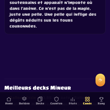
souterrains et apparaît n'importe où
dans l'arène. Ce n'est pas de la magie,
juste une pelle. Une pelle qui inflige des
dégâts réduits sur les tours
couronnées.
☕
Meilleurs decks Mineur
Balloon Cycle
— 43.8% win rate
· Balloon,
Home
Builder
Decks
Counter
Stats
Cards
Rang
Skeletons, Musketeer, Miner, Ice Golem, Bomb