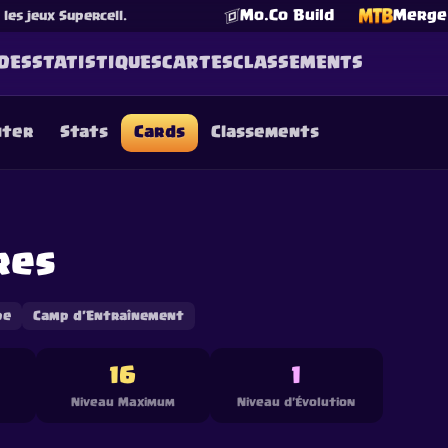
Mo.Co Build
Merge 
es jeux Supercell.
DES
STATISTIQUES
CARTES
CLASSEMENTS
nter
Stats
Cards
Classements
☕
Offrez-moi un Café
Rejoindre Discord
Decks
Deck Builder
Cards
Counters
Leaderboards
Guide
FAQ
About
Contact
Privacy
Terms
Préférences cookies
res
©
2026
ClashRoyaleDeck.com
.
Tous Droits Réservés
.
filiated with, endorsed, sponsored, or specifically approved by 
 it. For more information see
Supercell's Fan Content Policy
. Se
additional details.
pe
Camp d'Entraînement
16
1
Niveau Maximum
Niveau d'Évolution