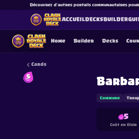
Découvrez d'autres portails communautaires pour l
ACCUEIL
DECKS
BUILDER
GUI
Home
Builder
Decks
Cou
Cards
5
Barba
This content is not af
is not responsible for
Commune
Trou
5
Coût en Élixir