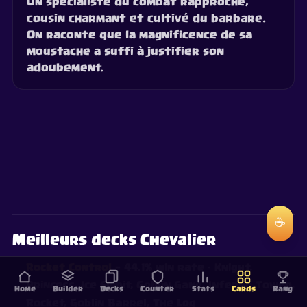
Un spécialiste du combat rapproché,
cousin charmant et cultivé du barbare.
On raconte que la magnificence de sa
moustache a suffi à justifier son
adoubement.
☕
Meilleurs decks Chevalier
Rocket Control
— 44.1% win rate
· Knight,
Princess, Ice Spirit, Goblin Gang, Inferno Tower,
Home
Builder
Decks
Counter
Stats
Cards
Rang
Rocket, Goblin Barrel, The Log