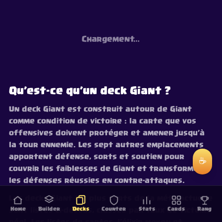
Chargement…
Qu’est-ce qu’un deck Giant ?
Un deck Giant est construit autour de Giant
comme condition de victoire : la carte que vos
offensives doivent protéger et amener jusqu’à
la tour ennemie. Les sept autres emplacements
apportent défense, sorts et soutien pour
☕
couvrir les faiblesses de Giant et transformer
les défenses réussies en contre-attaques.
Les decks Giant les plus forts de la méta actuelle
Home
Builder
Decks
Counter
Stats
Cards
Rang
sont listés ci-dessus, classés par taux de victoire