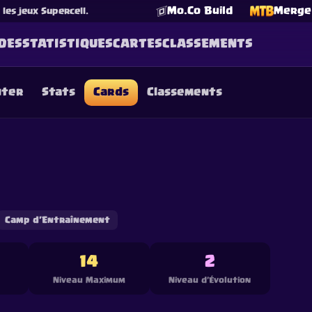
Mo.Co Build
Merge 
es jeux Supercell.
DES
STATISTIQUES
CARTES
CLASSEMENTS
nter
Stats
Cards
Classements
☕
Offrez-moi un Café
Rejoindre Discord
Decks
Deck Builder
Cards
Counters
Leaderboards
Guide
FAQ
About
Contact
Privacy
Terms
Préférences cookies
©
2026
ClashRoyaleDeck.com
.
Tous Droits Réservés
.
filiated with, endorsed, sponsored, or specifically approved by 
 it. For more information see
Supercell's Fan Content Policy
. Se
additional details.
Camp d'Entraînement
14
2
Niveau Maximum
Niveau d'Évolution