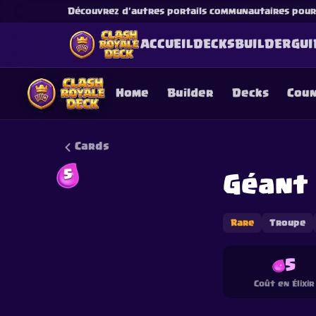
Découvrez d'autres portails communautaires pour l
ACCUEIL
DECKS
BUILDER
GUI
Home
Builder
Decks
Cou
Cards
5
Géant
This content is not af
is not responsible for
Rare
Troupe
5
Coût en Élixir