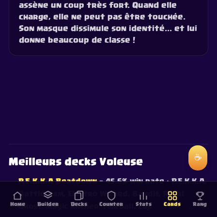
assène un coup très fort. Quand elle
charge, elle ne peut pas être touchée.
Son masque dissimule son identité... et lui
donne beaucoup de classe !
☕
Meilleurs decks Voleuse
P.E.K.K.A Beatdown
— 45.6% win rate
· P.E.K.K.A,
Battle Ram, Electro Wizard, Bandit, Royal
Home
Builder
Decks
Counter
Stats
Cards
Rang
Ghost, Magic Archer, Fireball, Zap