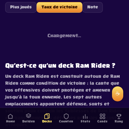
Plus joués
Taux de victoire
Note
Chargement…
Qu’est-ce qu’un deck Ram Rider ?
Un deck Ram Rider est construit autour de Ram
Rider comme condition de victoire : la carte que
vos offensives doivent protéger et amener
☕
jusqu’à la tour ennemie. Les sept autres
emplacements apportent défense, sorts et
soutien pour couvrir les faiblesses de Ram Rider
et transformer les défenses réussies en contre-
Home
Builder
Decks
Counter
Stats
Cards
Rang
attaques.