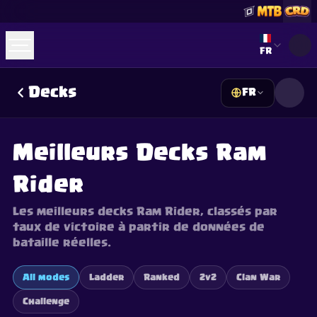
Select lan
FR
Decks
FR
☕
Offrez-moi un Café
Rejoindre Discord
Decks
Deck Builder
Cards
Counters
Leaderboards
Guides
Meilleurs Decks Ram
FAQ
About
Contact
Privacy
Terms
Préférences cookies
©
2026
ClashRoyaleDeck.com
.
Tous Droits Réservés
.
Rider
This content is not affiliated with, endorsed, sponsored, or
specifically approved by Supercell and Supercell is not
responsible for it. For more information see
Supercell's Fan
Les meilleurs decks Ram Rider, classés par
Content Policy
. See our
Privacy Policy
for additional details.
taux de victoire à partir de données de
bataille réelles.
All modes
Ladder
Ranked
2v2
Clan War
Challenge