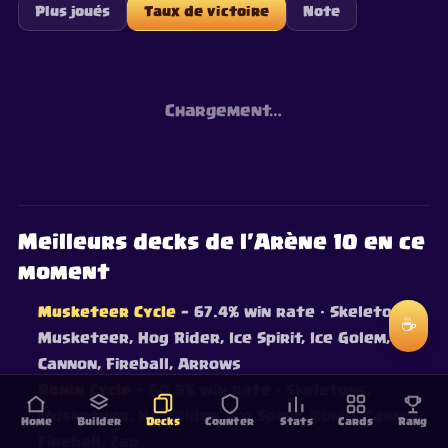
Plus joués
Taux de victoire
Note
Chargement…
Meilleurs decks de l'Arène 10 en ce
moment
Musketeer Cycle
— 67.4% win rate
· Skeletons,
☕
Musketeer, Hog Rider, Ice Spirit, Ice Golem,
Cannon, Fireball, Arrows
Ronin Cycle
— 60.9% win rate
· Skeletons,
Musketeer, Hog Rider, Ice Spirit, Ronin, Cannon,
Home
Builder
Decks
Counter
Stats
Cards
Rang
Fireball, Zap