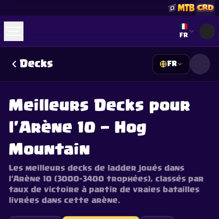
Select lan
FR
Decks
FR
☕
Offrez-moi un Café
Rejoindre Discord
Decks
Deck Builder
Cards
Counters
Leaderboards
Guides
Meilleurs Decks pour
FAQ
About
Contact
Privacy
Terms
Préférences cookies
©
2026
ClashRoyaleDeck.com
.
Tous Droits Réservés
.
l'Arène 10 — Hog
This content is not affiliated with, endorsed, sponsored, or
specifically approved by Supercell and Supercell is not
responsible for it. For more information see
Supercell's Fan
Mountain
Content Policy
. See our
Privacy Policy
for additional details.
Les meilleurs decks de ladder joués dans
l'Arène 10 (3000–3400 trophées), classés par
taux de victoire à partir de vraies batailles
livrées dans cette arène.