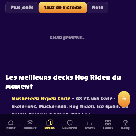
Plus joués
Taux de victoire
Note
Chargement…
Les meilleurs decks Hog Rider du
moment
☕
Musketeer Hyper Cycle
— 48.7% win rate
·
Skeletons, Musketeer, Hog Rider, Ice Spirit, Ice
Golem, Cannon, Fireball, The Log
Classés par taux de victoire réel à partir des
Home
Builder
Decks
Counter
Stats
Cards
Rang
données de bataille en direct — mis à jour en continu.