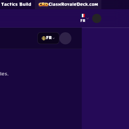
Tactics Build
ClashRoyaleDeck.com
Select language
FR
FR
s
les.
Supercell and Supercell
e our
Privacy Policy
for