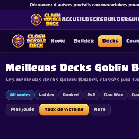
Découvrez d'autres portails communautaires pour l
ACCUEIL
DECKS
BUILDER
GUI
Home
Builder
Decks
Cou
Meilleurs Decks Goblin 
Les meilleurs decks Goblin Barrel, classés par ta
This content is not af
is not responsible for
All modes
Ladder
Ranked
2v2
Clan War
Cha
Plus joués
Taux de victoire
Note