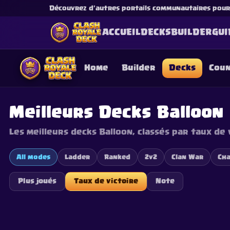
Découvrez d'autres portails communautaires pour l
ACCUEIL
DECKS
BUILDER
GUI
Home
Builder
Decks
Cou
Meilleurs Decks Balloon
Les meilleurs decks Balloon, classés par taux de 
This content is not af
is not responsible for
All modes
Ladder
Ranked
2v2
Clan War
Cha
Plus joués
Taux de victoire
Note