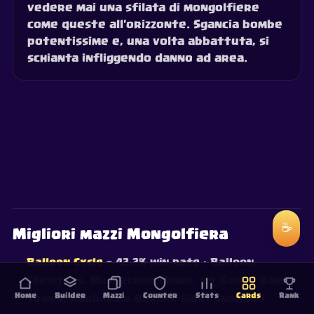
vedere mai una sfilata di mongolfiere
come queste all'orizzonte. Sgancia bombe
potentissime e, una volta abbattuta, si
schianta infliggendo danno ad area.
☕
Migliori mazzi Mongolfiera
Balloon Cycle
— 42.2% win rate
· Balloon,
Skeletons, Musketeer, Miner, Ice Golem, Bomb
Home
Builder
Mazzi
Counter
Stats
Cards
Rank
Tower, Barbarian Barrel, Giant Snowball