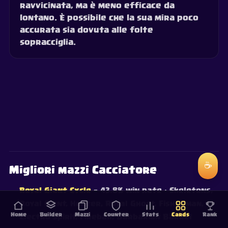
ravvicinata, ma è meno efficace da
lontano. È possibile che la sua mira poco
accurata sia dovuta alle folte
sopracciglia.
☕
Migliori mazzi Cacciatore
Royal Giant Cycle
— 43.8% win rate
· Skeletons,
Royal Giant, Hunter, Royal Ghost, Fisherman,
Home
Builder
Mazzi
Counter
Stats
Cards
Rank
Electro Spirit, Fireball, Barbarian Barrel