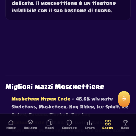
delicata, il moschettiere è un tiratore
infallibile con il suo bastone di tuono.
Migliori mazzi Moschettiere
☕
Musketeer Hyper Cycle
— 48.6% win rate
·
Skeletons, Musketeer, Hog Rider, Ice Spirit, Ice
Golem, Cannon, Fireball, The Log
Balloon Cycle
— 42.6% win rate
· Balloon,
Home
Builder
Mazzi
Counter
Stats
Cards
Rank
Skeletons, Musketeer, Miner, Ice Golem, Bomb