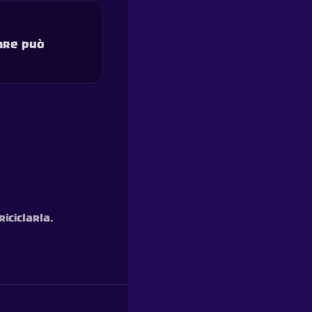
lare può
iciclarla.