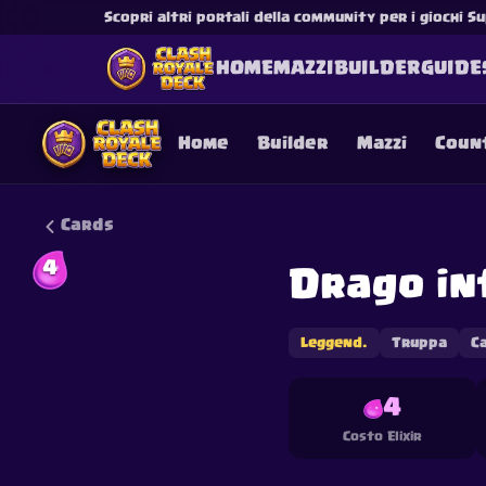
Scopri altri portali della community per i giochi Su
HOME
MAZZI
BUILDER
GUIDE
Home
Builder
Mazzi
Coun
Cards
4
Drago in
This content is not af
is not responsible for
Leggend.
Truppa
C
4
Costo Elixir