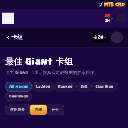
Select lan
ZH
卡组
ZH
☕
Buy Me a Coffee
加入 Discord
Decks
Deck Builder
Cards
Counters
Leaderboards
Guides
最佳 Giant 卡组
FAQ
About
Contact
Privacy
Terms
Cookie 偏好设置
©
2026
ClashRoyaleDeck.com
.
保留所有权利
.
顶尖 Giant 卡组，按真实对战数据的胜率排序。
This content is not affiliated with, endorsed, sponsored, or
specifically approved by Supercell and Supercell is not
responsible for it. For more information see
Supercell's Fan
All modes
Ladder
Ranked
2v2
Clan War
Content Policy
. See our
Privacy Policy
for additional details.
Challenge
使用最多
胜率
评分