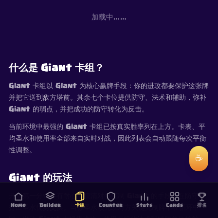
加载中……
什么是 Giant 卡组？
Giant 卡组以 Giant 为核心赢牌手段：你的进攻都要保护这张牌
并把它送到敌方塔前。其余七个卡位提供防守、法术和辅助，弥补
Giant 的弱点，并把成功的防守转化为反击。
当前环境中最强的 Giant 卡组已按真实胜率列在上方。卡表、平
均圣水和使用率全部来自实时对战，因此列表会自动跟随每次平衡
性调整。
☕
Giant 的玩法
开局第一分钟要有耐心：摸清对手克制 Giant 的手段，在防守中
Home
Builder
卡组
Counter
Stats
Cards
排名
打出圣水优势交换。当你圣水领先或对方关键克制牌不在循环中