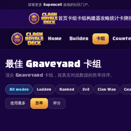
探索更多 Supercell 游戏的社区门户。
首页
卡组
卡组构建器
攻略
统计
卡牌
Home
Builder
卡组
Count
最佳 Graveyard 卡组
顶尖 Graveyard 卡组，按真实对战数据的胜率排序。
This content is not af
is not responsible for
All modes
Ladder
Ranked
2v2
Clan War
Cha
使用最多
胜率
评分