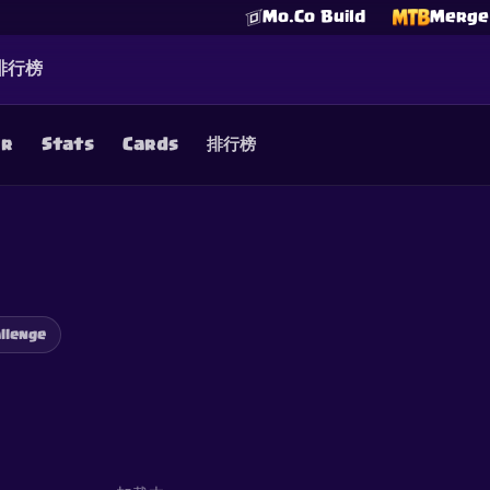
Mo.Co Build
Merge 
排行榜
er
Stats
Cards
排行榜
☕
Buy Me a Coffee
加入 Discord
Decks
Deck Builder
Cards
Counters
Leaderboards
Guide
FAQ
About
Contact
Privacy
Terms
Cookie 偏好设置
©
2026
ClashRoyaleDeck.com
.
保留所有权利
.
filiated with, endorsed, sponsored, or specifically approved by 
 it. For more information see
Supercell's Fan Content Policy
. Se
additional details.
llenge