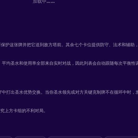
加载中……
进攻都要保护这张牌并把它送到敌方塔前。其余七个卡位提供防守、法术和辅助，弥
卡表、平均圣水和使用率全部来自实时对战，因此列表会自动跟随每次平衡性
防守中打出圣水优势交换。当你圣水领先或对方关键克制牌不在循环中时，发动
研究上方卡组的不利对局。