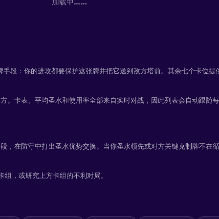
加载中……
s 为核心赢牌手段：你的进攻都要保护这张牌并把它送到敌方塔前。其余七个卡位
率列在上方。卡表、平均圣水和使用率全部来自实时对战，因此列表会自动跟随
的手段，在防守中打出圣水优势交换。当你圣水领先或对方关键克制牌不在循环中时
牌和卡组，或研究上方卡组的不利对局。