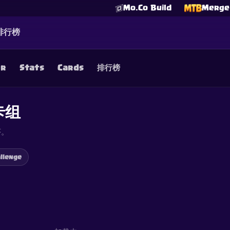
Mo.Co Build
Merge 
排行榜
er
Stats
Cards
排行榜
☕
Buy Me a Coffee
加入 Discord
卡组
Decks
Deck Builder
Cards
Counters
Leaderboards
Guide
FAQ
About
Contact
Privacy
Terms
Cookie 偏好设置
©
2026
ClashRoyaleDeck.com
.
保留所有权利
.
序。
filiated with, endorsed, sponsored, or specifically approved by 
 it. For more information see
Supercell's Fan Content Policy
. Se
additional details.
llenge