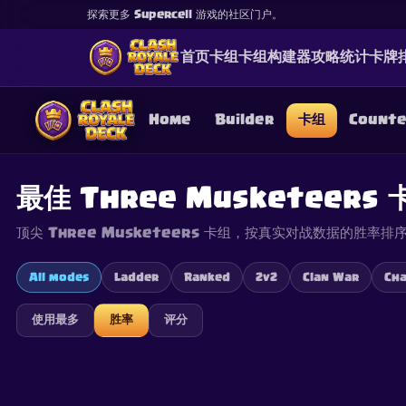
探索更多 Supercell 游戏的社区门户。
首页
卡组
卡组构建器
攻略
统计
卡牌
Home
Builder
卡组
Count
最佳 Three Musketeers 
顶尖 Three Musketeers 卡组，按真实对战数据的胜率排
This content is not af
is not responsible for
All modes
Ladder
Ranked
2v2
Clan War
Cha
使用最多
胜率
评分