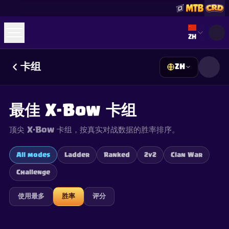
Select lan
ZH
卡组
ZH
☕
Buy Me a Coffee
加入 Discord
Decks
Deck Builder
Cards
Counters
Leaderboards
Guides
最佳 X-Bow 卡组
FAQ
About
Contact
Privacy
Terms
Cookie 偏好设置
©
2026
ClashRoyaleDeck.com
.
保留所有权利
.
顶尖 X-Bow 卡组，按真实对战数据的胜率排序。
This content is not affiliated with, endorsed, sponsored, or
specifically approved by Supercell and Supercell is not
responsible for it. For more information see
Supercell's Fan
All modes
Ladder
Ranked
2v2
Clan War
Content Policy
. See our
Privacy Policy
for additional details.
Challenge
使用最多
胜率
评分