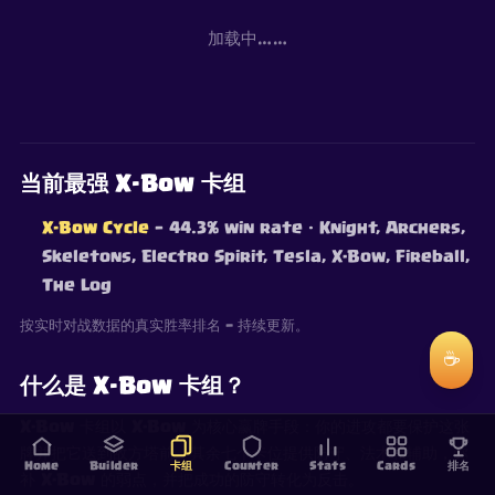
加载中……
当前最强 X-Bow 卡组
X-Bow Cycle
— 44.3% win rate
· Knight, Archers,
Skeletons, Electro Spirit, Tesla, X-Bow, Fireball,
The Log
按实时对战数据的真实胜率排名 — 持续更新。
☕
什么是 X-Bow 卡组？
X-Bow 卡组以 X-Bow 为核心赢牌手段：你的进攻都要保护这张
牌并把它送到敌方塔前。其余七个卡位提供防守、法术和辅助，弥
Home
Builder
卡组
Counter
Stats
Cards
排名
补 X-Bow 的弱点，并把成功的防守转化为反击。