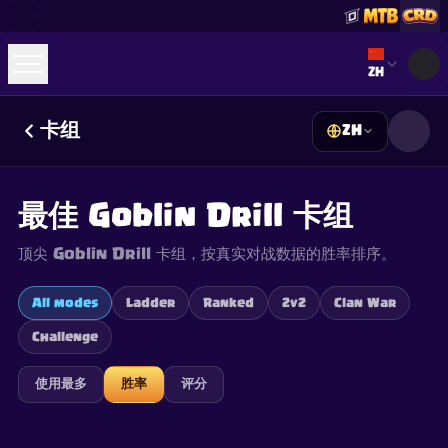
Select lan
ZH
卡组
ZH
☕
Buy Me a Coffee
加入 Discord
Decks
Deck Builder
Cards
Counters
Leaderboards
Guides
最佳 Goblin Drill 卡组
FAQ
About
Contact
Privacy
Terms
Cookie 偏好设置
©
2026
ClashRoyaleDeck.com
.
保留所有权利
.
顶尖 Goblin Drill 卡组，按真实对战数据的胜率排序。
This content is not affiliated with, endorsed, sponsored, or
specifically approved by Supercell and Supercell is not
responsible for it. For more information see
Supercell's Fan
All modes
Ladder
Ranked
2v2
Clan War
Content Policy
. See our
Privacy Policy
for additional details.
Challenge
使用最多
胜率
评分