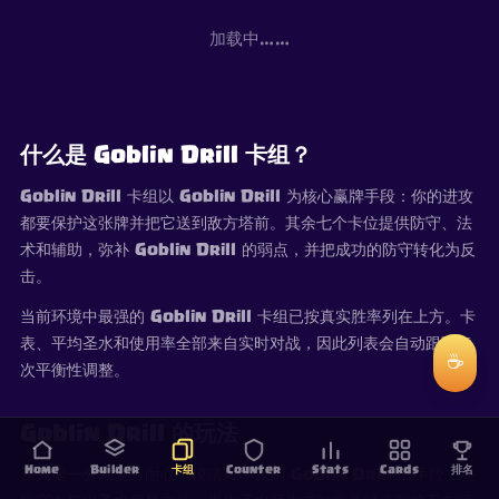
加载中……
什么是 Goblin Drill 卡组？
Goblin Drill 卡组以 Goblin Drill 为核心赢牌手段：你的进攻
都要保护这张牌并把它送到敌方塔前。其余七个卡位提供防守、法
术和辅助，弥补 Goblin Drill 的弱点，并把成功的防守转化为反
击。
当前环境中最强的 Goblin Drill 卡组已按真实胜率列在上方。卡
表、平均圣水和使用率全部来自实时对战，因此列表会自动跟随每
☕
次平衡性调整。
Goblin Drill 的玩法
Home
Builder
卡组
Counter
Stats
Cards
排名
开局第一分钟要有耐心：摸清对手克制 Goblin Drill 的手段，在