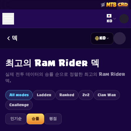
Select lan
KO
덱
KO
☕
Buy Me a Coffee
Discord 참여하기
Decks
Deck Builder
Cards
Counters
Leaderboards
Guides
최고의 Ram Rider 덱
FAQ
About
Contact
Privacy
Terms
쿠키 설정
©
2026
ClashRoyaleDeck.com
.
모든 권리 보유
.
실제 전투 데이터의 승률 순으로 정렬한 최고의 Ram Rider
This content is not affiliated with, endorsed, sponsored, or
specifically approved by Supercell and Supercell is not
덱.
responsible for it. For more information see
Supercell's Fan
Content Policy
. See our
Privacy Policy
for additional details.
All modes
Ladder
Ranked
2v2
Clan War
Challenge
인기순
승률
평점