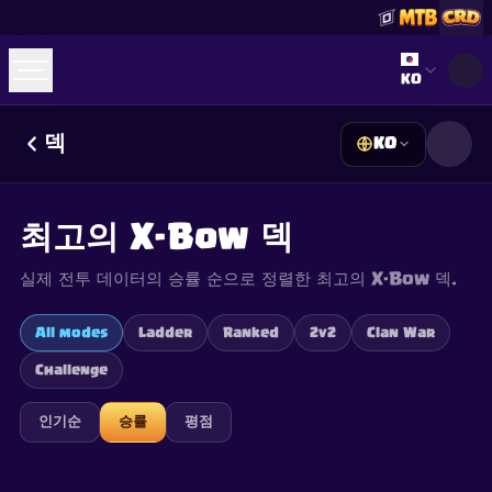
Select lan
KO
덱
KO
☕
Buy Me a Coffee
Discord 참여하기
Decks
Deck Builder
Cards
Counters
Leaderboards
Guides
최고의 X-Bow 덱
FAQ
About
Contact
Privacy
Terms
쿠키 설정
©
2026
ClashRoyaleDeck.com
.
모든 권리 보유
.
실제 전투 데이터의 승률 순으로 정렬한 최고의 X-Bow 덱.
This content is not affiliated with, endorsed, sponsored, or
specifically approved by Supercell and Supercell is not
responsible for it. For more information see
Supercell's Fan
All modes
Ladder
Ranked
2v2
Clan War
Content Policy
. See our
Privacy Policy
for additional details.
Challenge
인기순
승률
평점