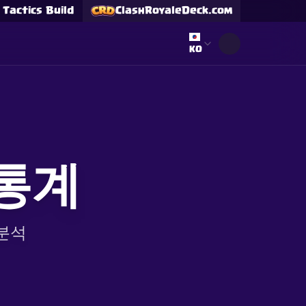
Tactics Build
ClashRoyaleDeck.com
Select language
KO
 통계
 분석