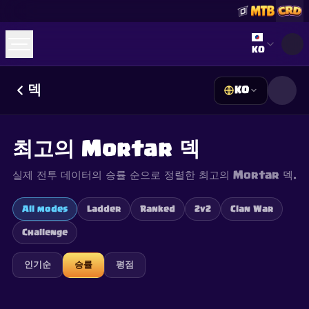
Select lan
KO
덱
KO
☕
Buy Me a Coffee
Discord 참여하기
Decks
Deck Builder
Cards
Counters
Leaderboards
Guides
최고의 Mortar 덱
FAQ
About
Contact
Privacy
Terms
쿠키 설정
©
2026
ClashRoyaleDeck.com
.
모든 권리 보유
.
실제 전투 데이터의 승률 순으로 정렬한 최고의 Mortar 덱.
This content is not affiliated with, endorsed, sponsored, or
specifically approved by Supercell and Supercell is not
responsible for it. For more information see
Supercell's Fan
All modes
Ladder
Ranked
2v2
Clan War
Content Policy
. See our
Privacy Policy
for additional details.
Challenge
인기순
승률
평점