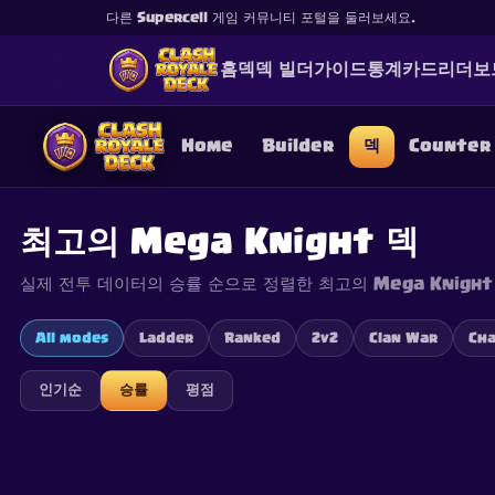
다른 Supercell 게임 커뮤니티 포털을 둘러보세요.
홈
덱
덱 빌더
가이드
통계
카드
리더보
Home
Builder
덱
Counter
최고의 Mega Knight 덱
실제 전투 데이터의 승률 순으로 정렬한 최고의 Mega Knight
This content is not af
is not responsible for
All modes
Ladder
Ranked
2v2
Clan War
Cha
인기순
승률
평점