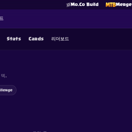
Mo.Co Build
Merge 
드
Stats
Cards
리더보드
☕
Buy Me a Coffee
Discord 참여하기
Decks
Deck Builder
Cards
Counters
Leaderboards
Guide
FAQ
About
Contact
Privacy
Terms
쿠키 설정
©
2026
ClashRoyaleDeck.com
.
모든 권리 보유
.
 덱.
filiated with, endorsed, sponsored, or specifically approved by 
 it. For more information see
Supercell's Fan Content Policy
. Se
additional details.
llenge