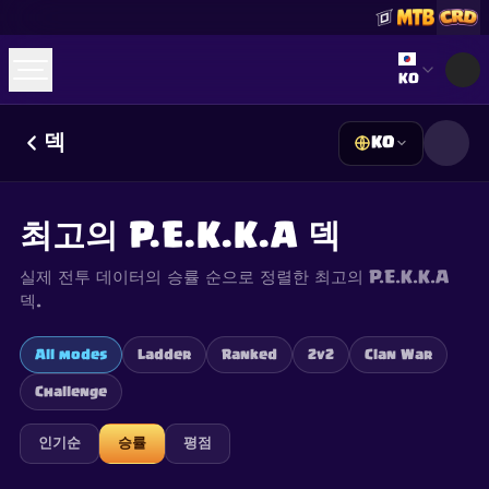
Select lan
KO
덱
KO
☕
Buy Me a Coffee
Discord 참여하기
Decks
Deck Builder
Cards
Counters
Leaderboards
Guides
최고의 P.E.K.K.A 덱
FAQ
About
Contact
Privacy
Terms
쿠키 설정
©
2026
ClashRoyaleDeck.com
.
모든 권리 보유
.
실제 전투 데이터의 승률 순으로 정렬한 최고의 P.E.K.K.A
This content is not affiliated with, endorsed, sponsored, or
specifically approved by Supercell and Supercell is not
덱.
responsible for it. For more information see
Supercell's Fan
Content Policy
. See our
Privacy Policy
for additional details.
All modes
Ladder
Ranked
2v2
Clan War
Challenge
인기순
승률
평점