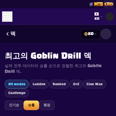
Select lan
KO
덱
KO
☕
Buy Me a Coffee
Discord 참여하기
Decks
Deck Builder
Cards
Counters
Leaderboards
Guides
최고의 Goblin Drill 덱
FAQ
About
Contact
Privacy
Terms
쿠키 설정
©
2026
ClashRoyaleDeck.com
.
모든 권리 보유
.
실제 전투 데이터의 승률 순으로 정렬한 최고의 Goblin
This content is not affiliated with, endorsed, sponsored, or
specifically approved by Supercell and Supercell is not
Drill 덱.
responsible for it. For more information see
Supercell's Fan
Content Policy
. See our
Privacy Policy
for additional details.
All modes
Ladder
Ranked
2v2
Clan War
Challenge
인기순
승률
평점