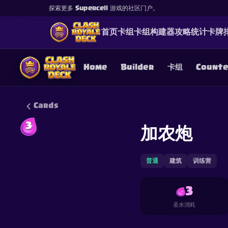
探索更多 Supercell 游戏的社区门户。
首页
卡组
卡组构建器
攻略
统计
卡牌
Home
Builder
卡组
Count
Cards
3
加农炮
This content is not af
is not responsible for
普通
建筑
训练营
3
圣水消耗