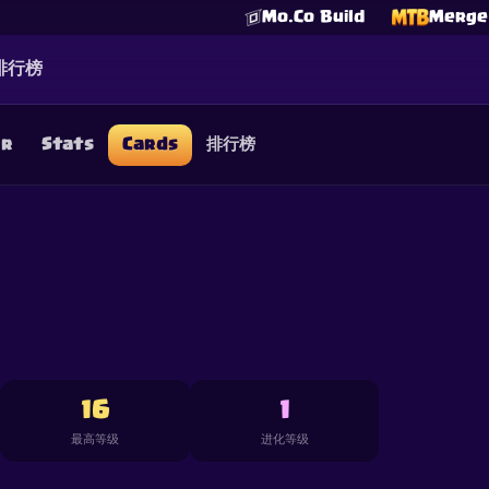
Mo.Co Build
Merge 
排行榜
er
Stats
Cards
排行榜
☕
Buy Me a Coffee
加入 Discord
Decks
Deck Builder
Cards
Counters
Leaderboards
Guide
FAQ
About
Contact
Privacy
Terms
Cookie 偏好设置
©
2026
ClashRoyaleDeck.com
.
保留所有权利
.
filiated with, endorsed, sponsored, or specifically approved by 
 it. For more information see
Supercell's Fan Content Policy
. Se
additional details.
16
1
最高等级
进化等级