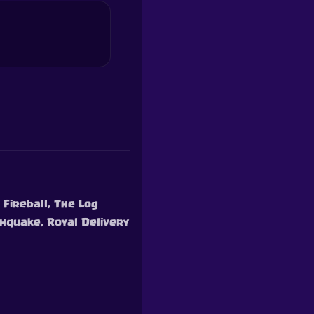
 Fireball, The Log
thquake, Royal Delivery