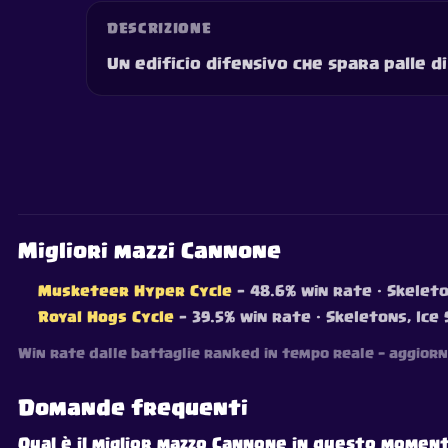
DESCRIZIONE
Un edificio difensivo che spara palle d
Migliori mazzi Cannone
Musketeer Hyper Cycle
— 48.6% win rate
· Skeleto
Royal Hogs Cycle
— 39.5% win rate
· Skeletons, Ice
Win rate dalle battaglie ranked in tempo reale — aggiorn
Domande frequenti
Qual è il miglior mazzo Cannone in questo momen