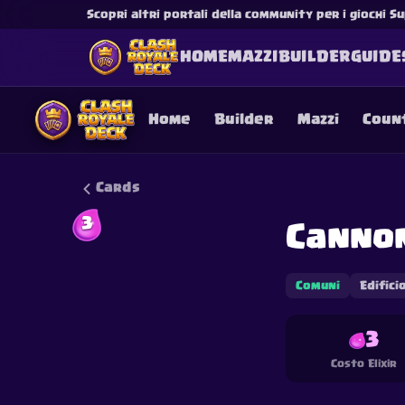
Scopri altri portali della community per i giochi Su
HOME
MAZZI
BUILDER
GUIDE
Home
Builder
Mazzi
Coun
Cards
3
Canno
This content is not af
is not responsible for
Comuni
Edifici
3
Costo Elixir