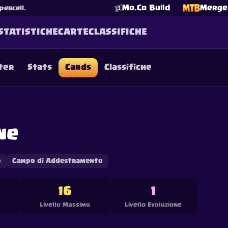
Mo.Co Build
Merge 
percell.
STATISTICHE
CARTE
CLASSIFICHE
ter
Stats
Cards
Classifiche
☕
Offrimi un Caffè
Unisciti a Discord
Decks
Deck Builder
Cards
Counters
Leaderboards
Guide
FAQ
About
Contact
Privacy
Terms
Preferenze cookie
ne
©
2026
ClashRoyaleDeck.com
.
Tutti i Diritti Riservati
.
filiated with, endorsed, sponsored, or specifically approved by 
 it. For more information see
Supercell's Fan Content Policy
. Se
additional details.
o
Campo di Addestramento
16
1
Livello Massimo
Livello Evoluzione