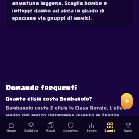
armatura leggera. Scaglia bombe e
infligge danno ad area in grado di
spazzare via gruppi di nemici.
Domande frequenti
Quanto elisir costa Bombarolo?
☕
Bombarolo costa 2 elisir in Clash Royale. L'elisir
medio del mazzo determina quanto in fretta
torni a riciclarla.
Home
Builder
Mazzi
Counter
Stats
Cards
Rank