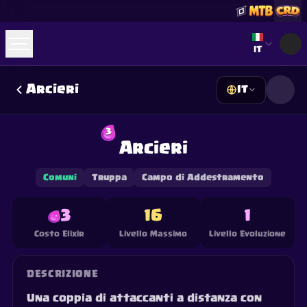
Select lan
IT
Arcieri
IT
☕
Offrimi un Caffè
Unisciti a Discord
Decks
Deck Builder
Cards
Counters
Leaderboards
3
Guides
Arcieri
FAQ
About
Contact
Privacy
Terms
Preferenze cookie
©
2026
ClashRoyaleDeck.com
.
Tutti i Diritti Riservati
.
This content is not affiliated with, endorsed, sponsored, or
Comuni
Truppa
Campo di Addestramento
specifically approved by Supercell and Supercell is not
responsible for it. For more information see
Supercell's Fan
Content Policy
. See our
Privacy Policy
for additional details.
3
16
1
Costo Elixir
Livello Massimo
Livello Evoluzione
DESCRIZIONE
Una coppia di attaccanti a distanza con