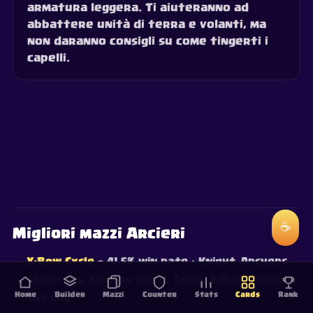
armatura leggera. Ti aiuteranno ad
abbattere unità di terra e volanti, ma
non daranno consigli su come tingerti i
capelli.
☕
Migliori mazzi Arcieri
X-Bow Cycle
— 41.5% win rate
· Knight, Archers,
Skeletons, Electro Spirit, Tesla, X-Bow, Fireball,
Home
Builder
Mazzi
Counter
Stats
Cards
Rank
The Log