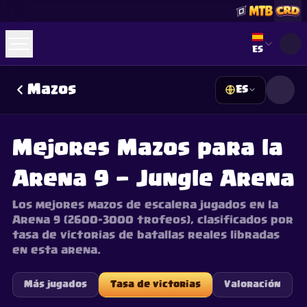
Select lan
ES
Mazos
ES
☕
Cómprame un Café
Unirse a Discord
Decks
Deck Builder
Cards
Counters
Leaderboards
Guides
Mejores Mazos para la
FAQ
About
Contact
Privacy
Terms
Preferencias de cookies
Arena 9 — Jungle Arena
©
2026
ClashRoyaleDeck.com
.
Todos los Derechos Reservados
.
This content is not affiliated with, endorsed, sponsored, or
specifically approved by Supercell and Supercell is not
Los mejores mazos de escalera jugados en la
responsible for it. For more information see
Supercell's Fan
Arena 9 (2600–3000 trofeos), clasificados por
Content Policy
. See our
Privacy Policy
for additional details.
tasa de victorias de batallas reales libradas
en esta arena.
Más jugados
Tasa de victorias
Valoración