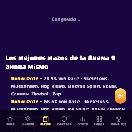
Cargando…
Los mejores mazos de la Arena 9
ahora mismo
Ronin Cycle
— 78.5% win rate
· Skeletons,
Musketeer, Hog Rider, Electro Spirit, Ronin,
Cannon, Fireball, Zap
☕
Ronin Cycle
— 68.6% win rate
· Skeletons,
Musketeer, Hog Rider, Ice Spirit, Ronin, Cannon,
Fireball, Zap
Home
Musketeer Hyper Cycle
Builder
Mazos
Counter
— 65.8% win rate
Stats
Cards
·
Rankings