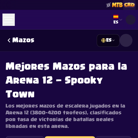
Select lan
ES
Mazos
ES
☕
Cómprame un Café
Unirse a Discord
Decks
Deck Builder
Cards
Counters
Leaderboards
Guides
Mejores Mazos para la
FAQ
About
Contact
Privacy
Terms
Preferencias de cookies
Arena 12 — Spooky
©
2026
ClashRoyaleDeck.com
.
Todos los Derechos Reservados
.
This content is not affiliated with, endorsed, sponsored, or
specifically approved by Supercell and Supercell is not
Town
responsible for it. For more information see
Supercell's Fan
Content Policy
. See our
Privacy Policy
for additional details.
Los mejores mazos de escalera jugados en la
Arena 12 (3800–4200 trofeos), clasificados
por tasa de victorias de batallas reales
libradas en esta arena.