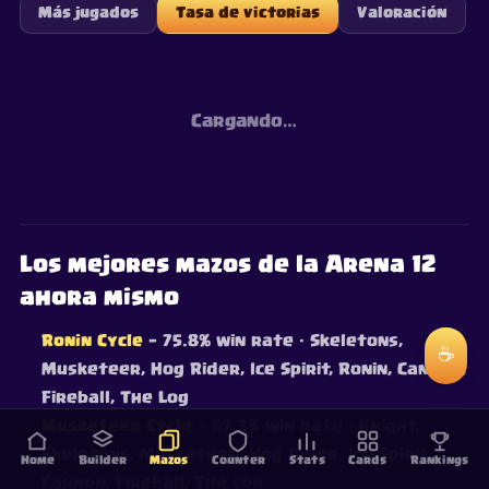
Más jugados
Tasa de victorias
Valoración
Cargando…
Los mejores mazos de la Arena 12
ahora mismo
Ronin Cycle
— 75.8% win rate
· Skeletons,
☕
Musketeer, Hog Rider, Ice Spirit, Ronin, Cannon,
Fireball, The Log
Musketeer Cycle
— 67.3% win rate
· Knight,
Skeletons, Musketeer, Hog Rider, Ice Spirit,
Home
Builder
Mazos
Counter
Stats
Cards
Rankings
Cannon, Fireball, The Log