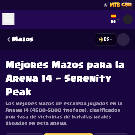
Select lan
ES
Mazos
ES
☕
Cómprame un Café
Unirse a Discord
Decks
Deck Builder
Cards
Counters
Leaderboards
Guides
Mejores Mazos para la
FAQ
About
Contact
Privacy
Terms
Preferencias de cookies
Arena 14 — Serenity
©
2026
ClashRoyaleDeck.com
.
Todos los Derechos Reservados
.
This content is not affiliated with, endorsed, sponsored, or
specifically approved by Supercell and Supercell is not
Peak
responsible for it. For more information see
Supercell's Fan
Content Policy
. See our
Privacy Policy
for additional details.
Los mejores mazos de escalera jugados en la
Arena 14 (4600–5000 trofeos), clasificados
por tasa de victorias de batallas reales
libradas en esta arena.