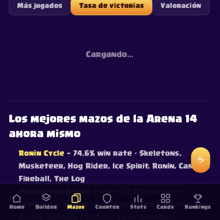
Más jugados
Tasa de victorias
Valoración
Cargando…
Los mejores mazos de la Arena 14
ahora mismo
Ronin Cycle
— 74.6% win rate
· Skeletons,
☕
Musketeer, Hog Rider, Ice Spirit, Ronin, Cannon,
Fireball, The Log
Musketeer Hyper Cycle
— 61.8% win rate
·
Skeletons, Musketeer, Hog Rider, Ice Spirit, Ice
Home
Builder
Mazos
Counter
Stats
Cards
Rankings
Golem, Cannon, Fireball, Giant Snowball