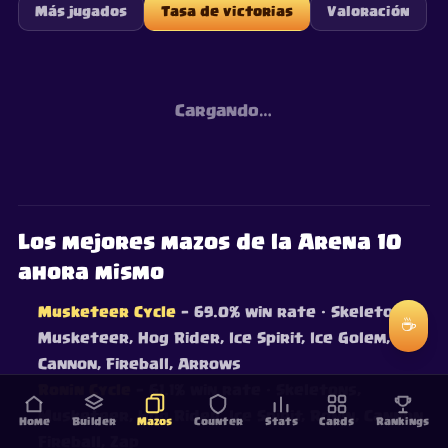
Más jugados
Tasa de victorias
Valoración
Cargando…
Los mejores mazos de la Arena 10
ahora mismo
Musketeer Cycle
— 69.0% win rate
· Skeletons,
☕
Musketeer, Hog Rider, Ice Spirit, Ice Golem,
Cannon, Fireball, Arrows
Ronin Cycle
— 61.1% win rate
· Skeletons,
Musketeer, Hog Rider, Ice Spirit, Ronin, Cannon,
Home
Builder
Mazos
Counter
Stats
Cards
Rankings
Fireball, Zap