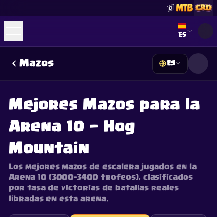
Select lan
ES
Mazos
ES
☕
Cómprame un Café
Unirse a Discord
Decks
Deck Builder
Cards
Counters
Leaderboards
Guides
Mejores Mazos para la
FAQ
About
Contact
Privacy
Terms
Preferencias de cookies
Arena 10 — Hog
©
2026
ClashRoyaleDeck.com
.
Todos los Derechos Reservados
.
This content is not affiliated with, endorsed, sponsored, or
specifically approved by Supercell and Supercell is not
Mountain
responsible for it. For more information see
Supercell's Fan
Content Policy
. See our
Privacy Policy
for additional details.
Los mejores mazos de escalera jugados en la
Arena 10 (3000–3400 trofeos), clasificados
por tasa de victorias de batallas reales
libradas en esta arena.