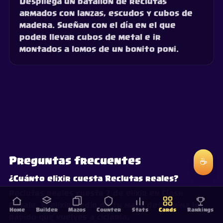
Despliega un batallón de reclutas
armados con lanzas, escudos y cubos de
madera. Sueñan con el día en el que
poder llevar cubos de metal e ir
montados a lomos de un bonito poni.
Preguntas frecuentes
☕
¿Cuánto elixir cuesta Reclutas reales?
Reclutas reales cuesta 7 de elixir en Clash
Royale. El elixir medio de tu mazo determina lo
Home
Builder
Mazos
Counter
Stats
Cards
Rankings
rápido que vuelves a ciclarla.