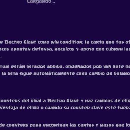
Cargando…
 Electro Giant como win condition: la carta que tus 
ecos aportan defensa, hechizos y apoyo que cubren las
.
al están listados arriba, ordenados por win rate real.
e la lista sigue automáticamente cada cambio de balanc
ounters del rival a Electro Giant y haz cambios de eli
entaja de elixir o cuando su counter clave esté fuera
de counters para encontrar las cartas y mazos que lo