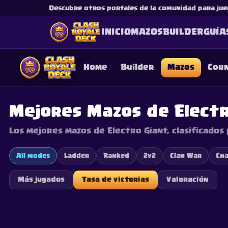
Descubre otros portales de la comunidad para jue
INICIO
MAZOS
BUILDER
GUÍA
Home
Builder
Mazos
Cou
Mejores Mazos de Elect
Los mejores mazos de Electro Giant, clasificados
This content is not af
is not responsible for
All modes
Ladder
Ranked
2v2
Clan War
Cha
Más jugados
Tasa de victorias
Valoración