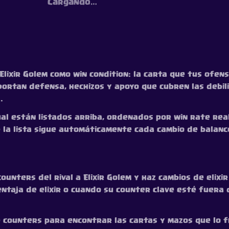
Cargando…
Elixir Golem como win condition: la carta que tus ofe
portan defensa, hechizos y apoyo que cubren las debili
.
l están listados arriba, ordenados por win rate real. 
e la lista sigue automáticamente cada cambio de balanc
ounters del rival a Elixir Golem y haz cambios de elixi
ntaja de elixir o cuando su counter clave esté fuera 
e counters para encontrar las cartas y mazos que lo f