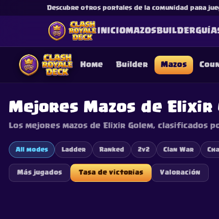
Descubre otros portales de la comunidad para jue
INICIO
MAZOS
BUILDER
GUÍA
Home
Builder
Mazos
Cou
Mejores Mazos de Elixir
Los mejores mazos de Elixir Golem, clasificados p
This content is not af
is not responsible for
All modes
Ladder
Ranked
2v2
Clan War
Cha
Más jugados
Tasa de victorias
Valoración