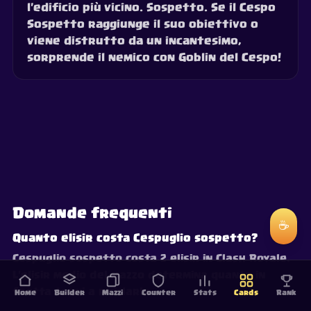
l'edificio più vicino. Sospetto. Se il Cespo
Sospetto raggiunge il suo obiettivo o
viene distrutto da un incantesimo,
sorprende il nemico con Goblin del Cespo!
Domande frequenti
☕
Quanto elisir costa Cespuglio sospetto?
Cespuglio sospetto costa 2 elisir in Clash Royale.
L'elisir medio del mazzo determina quanto in
fretta torni a riciclarla.
Home
Builder
Mazzi
Counter
Stats
Cards
Rank