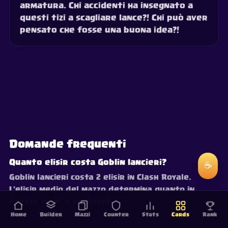
armatura. Chi accidenti ha insegnato a
questi tizi a scagliare lance?! Chi può aver
pensato che fosse una buona idea?!
Domande frequenti
Quanto elisir costa Goblin lancieri?
☕
Goblin lancieri costa 2 elisir in Clash Royale.
L'elisir medio del mazzo determina quanto in
fretta torni a riciclarla.
Home
Builder
Mazzi
Counter
Stats
Cards
Rank